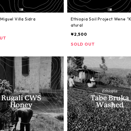
Miguel Villa Sidra
Ethiopia Soil Project Wene "K Plot" N
atural
¥2,500
OUT
SOLD OUT