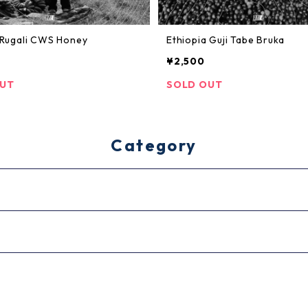
Rugali CWS Honey
Ethiopia Guji Tabe Bruka
¥2,500
OUT
SOLD OUT
Category