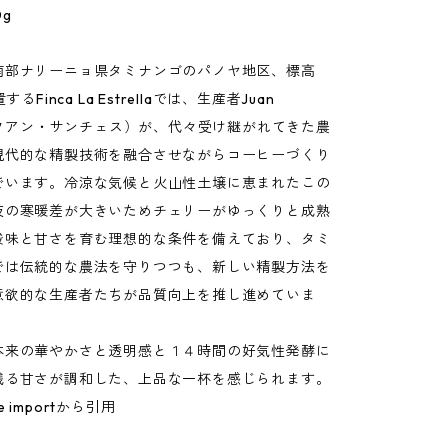
g
南部ナリーニョ県タミナンゴのパノヤ地区、標高
するFinca La Estrellaでは、生産者Juan
z（フアン・サンチェス）が、代々受け継がれてきた農
現代的な精製技術を融合させながらコーヒーづくり
でいます。冷涼な気候と火山性土壌に恵まれたこの
夜の寒暖差が大きいためチェリーがゆっくりと成熟
酸味と甘さを育む理想的な条件を備えており、タミ
では伝統的な農法を守りつつも、新しい精製方法を
意欲的な生産者たちが品質向上を推し進めていま
本来の華やかさと透明感と１４時間の好気性発酵に
残る甘さが調和した、上品な一杯を感じられます。
fee importから引用