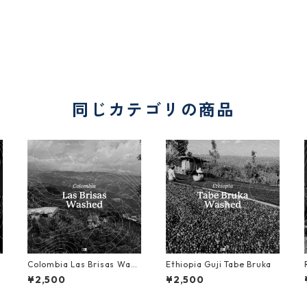
同じカテゴリの商品
Colombia Las Brisas Wash
Ethiopia Guji Tabe Bruka
ed
¥2,500
¥2,500