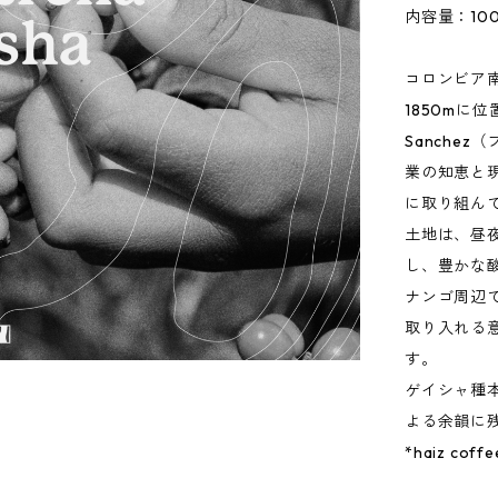
内容量：100
コロンビア
1850mに位置
Sanche
業の知恵と
に取り組ん
土地は、昼
し、豊かな
ナンゴ周辺
取り入れる
す。
ゲイシャ種
よる余韻に
*haiz cof