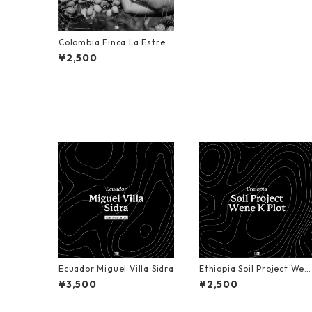
Colombia Finca La Estrell
a Geisha
¥2,500
Ecuador Miguel Villa Sidra
Ethiopia Soil Project Wen
e "K Plot" Natural
¥3,500
¥2,500