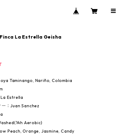
Finca La Estrella Geisha
T
a Taminango, Nariño, Colombia
m
a Estrella
：Juan Sanchez
a
hed(14h Aerobic)
 Peach, Orange, Jasmine, Candy