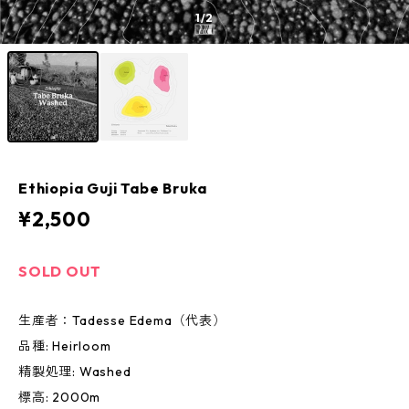
1
/2
Ethiopia Guji Tabe Bruka
¥2,500
SOLD OUT
生産者：Tadesse Edema（代表）
品種: Heirloom
精製処理: Washed
標高: 2000m