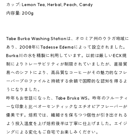
カップ: Lemon Tea, Herbal, Peach, Candy
内容量: 200g
Tabe Burka Washing Stationは、オロミア州のウラガ地域に
あり、2008年にTadesse Edemaによって設立されました。
Burka川の水を精製に利用しています。以前は厳しいECX規
制によりトレーサビリティが制限されていましたが、直接貿
易へのシフトにより、高品質なコーヒーがその魅力的なフレ
ーバープロファイルと持続する余韻で国際的な認知を得るよ
うになりました。
昨年もお世話になった、Tabe Bruka WS。昨年のフルーティ
ーな印象と比べオーセンティックなエチオピアフレーバーが
優美です。焙煎では、繊細さを保ちつつ個性が引き出される
よう投入温度を上げ焙煎後半は丁寧に仕上げました。エイジ
ングによる変化もご自宅でお楽しみください。