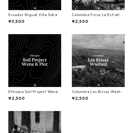
Ecuador Miguel Villa Sidra
Colombia Finca La Estrella
Geisha
¥3,500
¥2,500
Ethiopia Soil Project Wene
Colombia Las Brisas Washe
"K Plot" Natural
d
¥2,500
¥2,500